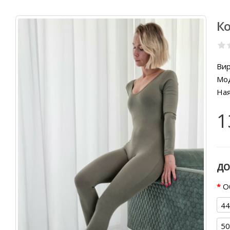
Ко
Вир
Мод
Ная
1
ДО
О
44
50